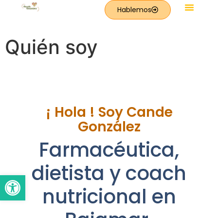
Hablemos
Quién soy
¡ Hola ! Soy Cande
González
Farmacéutica,
dietista y coach
Abrir barra de herramientas
nutricional en