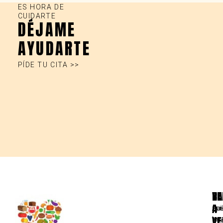
ES HORA DE
CUIDARTE
DÉJAME
AYUDARTE
PÍDE TU CITA >>
VE
CA
LE
NE
A
Qui
Avi
Apú
V
so
lega
te