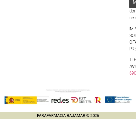
y
do
cer
IMP
SOL
CIT
PRE
TL
/Wh
69
PARAFARMACIA BAJAMAR © 2026