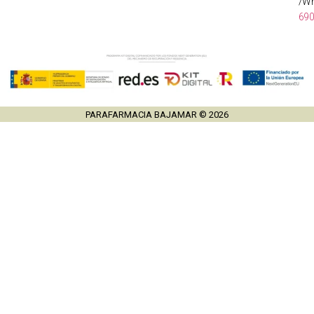
/Wh
69
PARAFARMACIA BAJAMAR © 2026