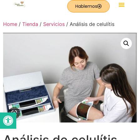
Hablemos
Productos De Forever
Home
/
Tienda
/
Servicios
/ Análisis de celulítis
Abrir barra de herramientas
Análisis de celulítis