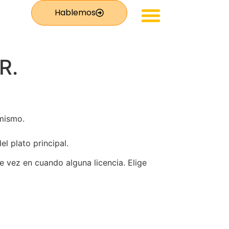
Hablemos
Productos De Forever
R.
 mismo.
l plato principal.
e vez en cuando alguna licencia. Elige