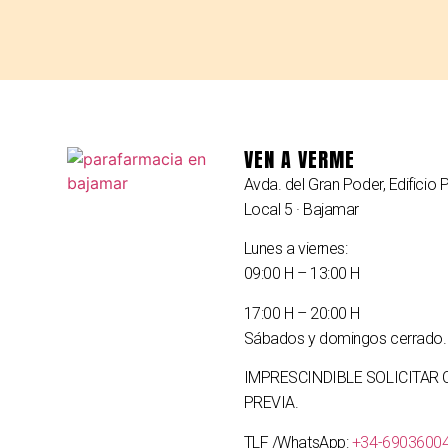
VEN A VERME
Avda. del Gran Poder, Edificio P
Local 5 · Bajamar
Lunes a viernes:
09:00 H – 13:00 H
17:00 H – 20:00 H
Sábados y domingos cerrado.
IMPRESCINDIBLE SOLICITAR 
PREVIA.
TLF /WhatsApp:
+34-6903600